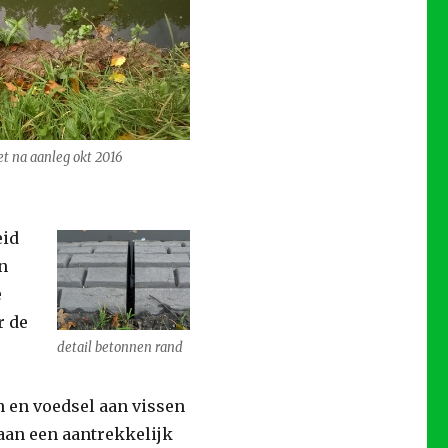
et na aanleg okt 2016
eid
n
e
r de
detail betonnen rand
n en voedsel aan vissen
aan een aantrekkelijk