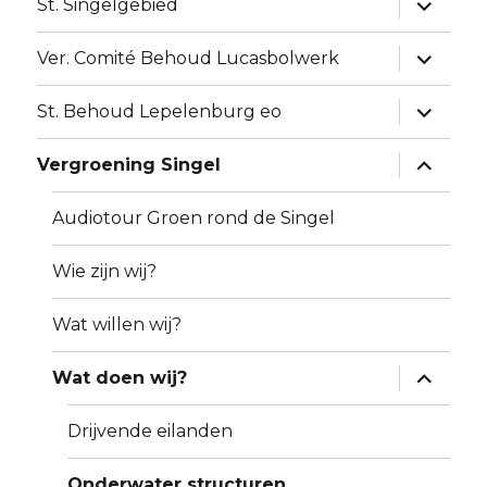
Alles
St. Singelgebied
uitklapp
Alles
Ver. Comité Behoud Lucasbolwerk
uitklapp
Alles
St. Behoud Lepelenburg eo
uitklapp
Alles
Vergroening Singel
uitklapp
Audiotour Groen rond de Singel
Wie zijn wij?
Wat willen wij?
Alles
Wat doen wij?
uitklapp
Drijvende eilanden
Onderwater structuren